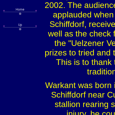
2002. The audienc
applauded when 
Schiffdorf, recei
well as the check
the "Uelzener V
prizes to tried and
This is to thank
traditi
Warkant was born 
Schiffdorf near C
stallion rearing
injury, he cou