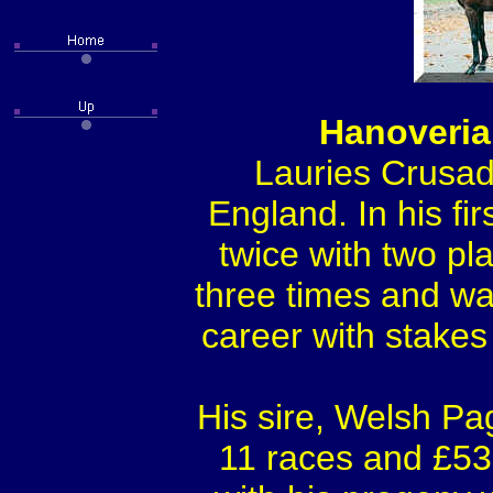
Hanoverian
Lauries Crusad
England. In his f
twice with two pl
three times and wa
career with stakes
His sire, Welsh P
11 races and £53,