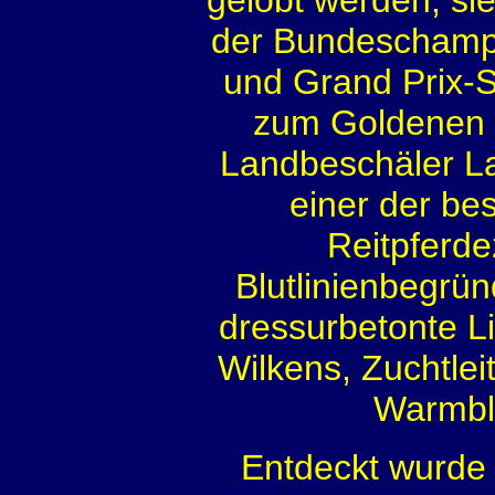
gelobt werden, sie
der Bundeschampi
und Grand Prix-S
zum Goldenen R
Landbeschäler Lau
einer der be
Reitpferde
Blutlinienbegrün
dressurbetonte Li
Wilkens, Zuchtle
Warmblu
Entdeckt wurde