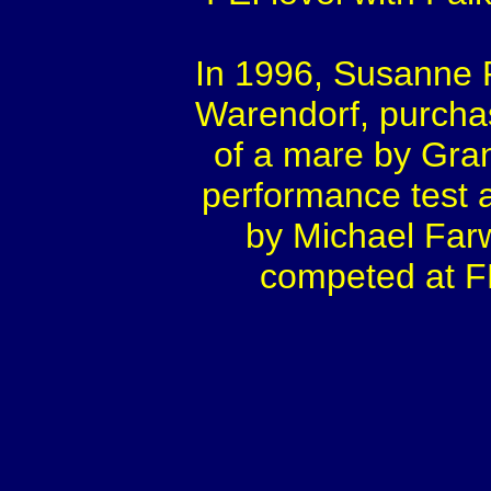
In 1996, Susanne R
Warendorf, purchas
of a mare by Gran
performance test an
by Michael Farw
competed at FE