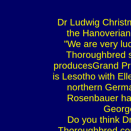
Dr Ludwig Christm
the Hanoverian
"We are very lu
Thoroughbred st
producesGrand Prix
is Lesotho with El
northern Germa
Rosenbauer has
George
Do you think D
Thoroughbred coul