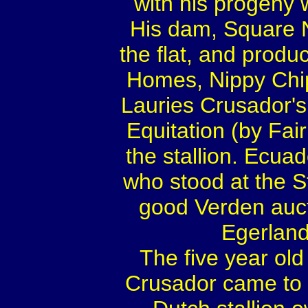
with his progeny 
His dam, Square N
the flat, and produ
Homes, Nippy Chip
Lauries Crusador's
Equitation (by Fair
the stallion. Ecua
who stood at the S
good Verden aucti
Egerland
The five year ol
Crusador came to t