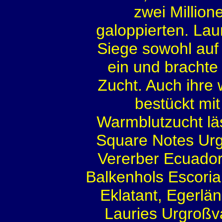
zwei Millio
galoppierten. Lau
Siege sowohl auf
ein und brachte
Zucht. Auch ihre 
bestückt mi
Warmblutzucht läs
Square Notes Urg
Vererber Ecuador
Balkenhols Escoria
Eklatant, Egerlä
Lauries Urgroßvat