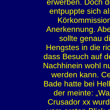
erwerben. Doch der
entpuppte sich a
Körkommission
Anerkennung. Abe
sollte genau 
Hengstes in die r
dass Besuch auf de
Nachhinein wohl nur
werden kann. Cel
Bade hatte bei Hel
der meinte: „Wa
Crusador xx wurd