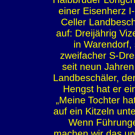
einer Eisenherz I
Celler Landbesch
auf: Dreijährig Vi
in Warendorf, 
zweifacher S-Dres
seit neun Jahren 
Landbeschäler, den
Hengst hat er e
„Meine Tochter h
auf ein Kitzeln un
Wenn Führungen
machen wir das un