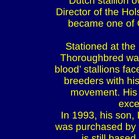
Dutch stallion 
Director of the Ho
became one of G
Stationed at the
Thoroughbred was m
blood’ stallions fa
breeders with hi
movement. His c
exce
In 1993, his son,
was purchased by th
is still base