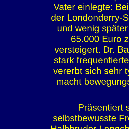
Vater einlegte: Be
der Londonderry-S
und wenig später 
65.000 Euro z
versteigert. Dr. B
stark frequentier
vererbt sich sehr t
macht bewegungss
Präsentiert 
selbstbewusste Fre
Halbbruder Longch