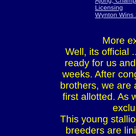
Ajong, Champi
Licensing
Wynton Wins 
More e
Well, its offici
ready for us and
weeks. After con
brothers, we are a
first allotted. A
exclu
This young stalli
breeders are lin