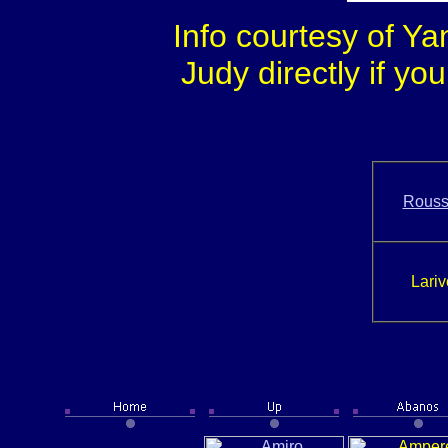
Info courtesy of Y
Judy directly if yo
Rous
Lariv