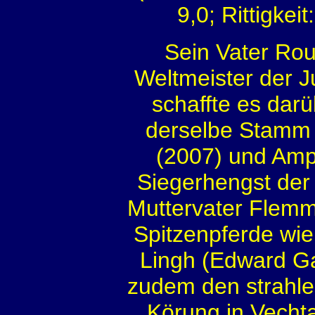
9,0; Rittigkei
Sein Vater Ro
Weltmeister der 
schaffte es dar
derselbe Stamm 
(2007) und Ampè
Siegerhengst der
Muttervater Flemmin
Spitzenpferde wi
Lingh (Edward Ga
zudem den strahle
Körung in Vech