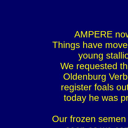
AMPERE now 
Things have moved 
young stal
We requested th
Oldenburg Verba
register foals o
today he was p
Our frozen semen w