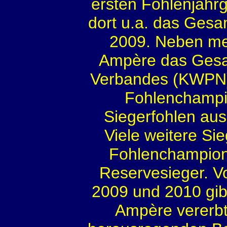
ersten Fohlenjahrg
dort u.a. das Ges
2009. Neben meh
Ampère das Gesam
Verbandes (KWPN)
Fohlenchampio
Siegerfohlen aus
Viele weitere Si
Fohlenchampionat
Reservesieger. V
2009 und 2010 gibt
Ampère vererbt