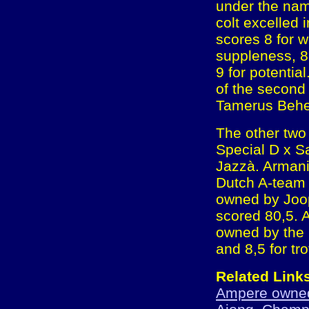
under the na
colt excelled i
scores 8 for wa
suppleness, 8,5
9 for potentia
of the second
Tamerus Behee
The other two 
Special D x S
Jazzà. Armani,
Dutch A-team 
owned by Joop
scored 80,5. A
owned by the 
and 8,5 for tr
Related Link
Ampere owned 