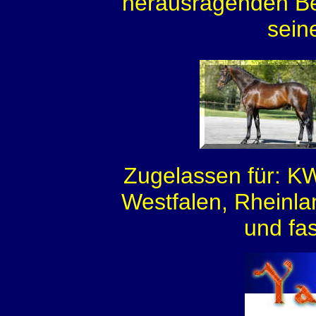
herausragenden B
sein
Zugelassen für: K
Westfalen, Rheinl
und fa