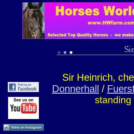
Sir Heinrich, ch
Donnerhall
/
Fuerst
s
tanding