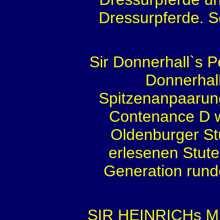
Dressurpferde. S
Sir Donnerhall`s 
Donnerhall
Spitzenanpaarung
Contenance D wa
Oldenburger S
erlesenen Stut
Generation rund
SIR HEINRICHs Mut