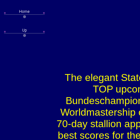
The elegant Stat
TOP upcom
Bundeschampion
Worldmastership o
70-day stallion app
best scores for th