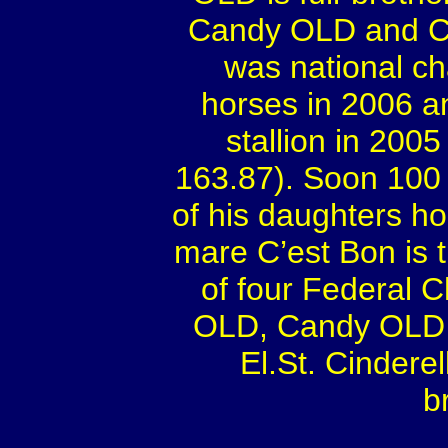
Candy OLD and Cat
was national ch
horses in 2006 an
stallion in 200
163.87). Soon 100 
of his daughters h
mare C’est Bon is t
of four Federal 
OLD, Candy OLD a
El.St. Cinderel
b