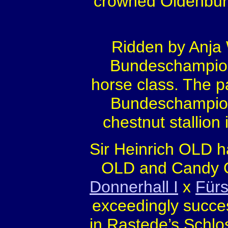
crowned Oldenburg
Ridden by Anja 
Bundeschampion 
horse class. The p
Bundeschampion 
chestnut stallion
Sir Heinrich OLD h
OLD and Candy OL
Donnerhall I
x
Fürs
exceedingly succes
in Rastede’s Schlo