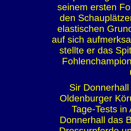
seinem ersten Foh
den Schauplätz
elastischen Grun
auf sich aufmerks
stellte er das S
Fohlenchampiona
Sir Donnerhall
Oldenburger Kör
Tage-Tests in
Donnerhall das 
Dressurpferde un