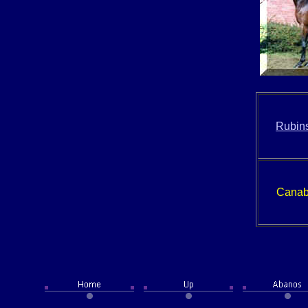
Rubins
Canab