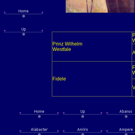
P
W
Prinz Wilhelm
Westfale
F
W
Fidele