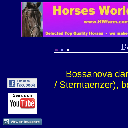
Bossanova dark
/ Sterntaenzer)
, b