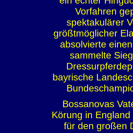
ein echter Hinguc
Vorfahren gep
spektakulärer 
größtmöglicher Ela
absolvierte eine
sammelte Siege
Dressurpferdep
bayrische Landesch
Bundeschampion
Bossanovas Vate
Körung in England 
für den großen D