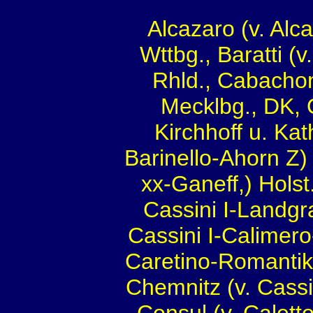
Alcazaro (v. Alc
Wttbg., Baratti (
Rhld., Cabachon
Mecklbg., DK, O
Kirchhoff u. Kat
Barinello-Ahorn Z
xx-Ganeff,) Hols
Cassini I-Landgr
Cassini I-Calimer
Caretino-Romantike
Chemnitz (v. Cassi