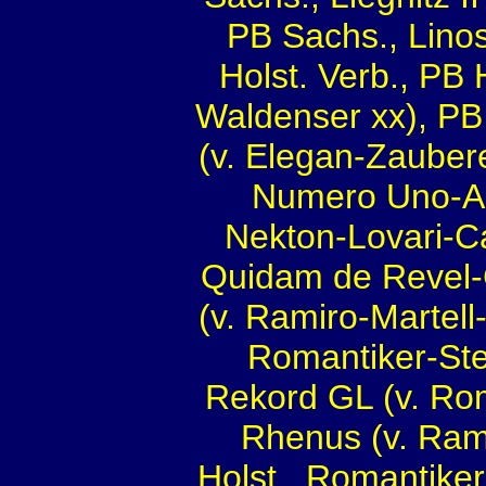
PB Sachs., Linos
Holst. Verb., PB H
Waldenser xx), PB
(v. Elegan-Zaubere
Numero Uno-Ask
Nekton-Lovari-Ca
Quidam de Revel-C
(v. Ramiro-Martel
Romantiker-Ste
Rekord GL (v. Rom
Rhenus (v. Ram
Holst., Romantiker