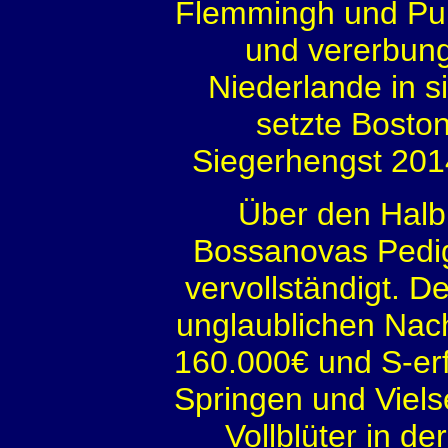
Flemmingh und Puri
und vererbung
Niederlande in s
setzte Bosto
Siegerhengst 201
Über den Halb
Bossanovas Pedig
vervollständigt. D
unglaublichen N
160.000€ und S-er
Springen und Vielse
Vollblüter in d