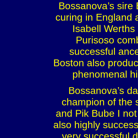
Bossanova’s sire 
curing in England 
Isabell Werths
Purisoso comb
successful ances
Boston also produ
phenomenal hig
Bossanova’s dam
champion of the s
and Pik Bube I not
also highly succes
very successful 