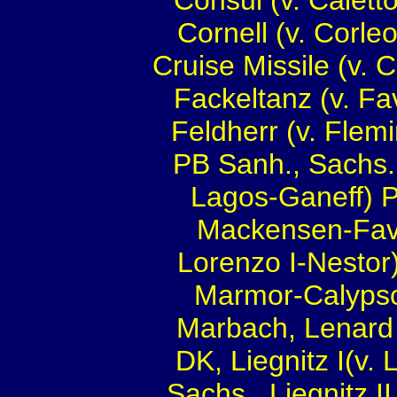
Consul (v. Calett
Cornell (v. Corle
Cruise Missile (v. 
Fackeltanz (v. Fa
Feldherr (v. Flemi
PB Sanh., Sachs.
Lagos-Ganeff) P
Mackensen-Favor
Lorenzo I-Nestor)
Marmor-Calypso 
Marbach, Lenard 
DK, Liegnitz I(v
Sachs., Liegnitz 