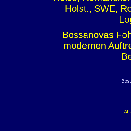
Holst., SWE, Ro
Lo
Bossanovas Fohl
modernen Auftre
B
Bost
Alt