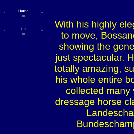
With his highly ele
to move, Bossanov
showing the genes
just spectacular. 
totally amazing, su
his whole entire b
collected many v
dressage horse cl
Landescham
Bundeschampi