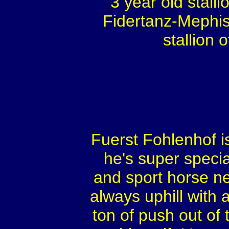
3 year old stall
Fidertanz-Mephi
stallion 
Fuerst Fohlenhof i
he's super speci
and sport horse ne
always uphill with 
ton of push out of 