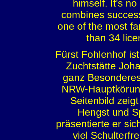
himself. It's n
combines successf
one of the most fa
than 34 lice
Fürst Fohlenhof is
Zuchtstätte Joh
ganz Besonderes
NRW-Hauptkörung 
Seitenbild zeig
Hengst und Sp
präsentierte er sic
viel Schulterfr