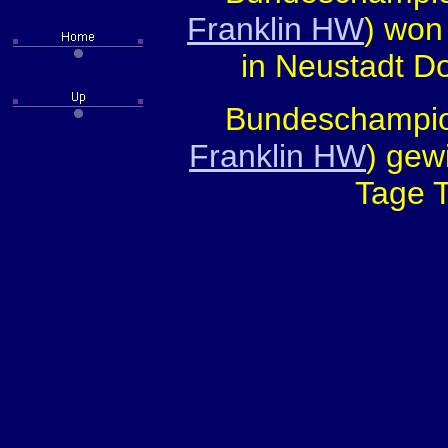
Franklin HW
) won
in Neustadt Do
Bundeschampion 
Franklin HW
) gew
Tage T