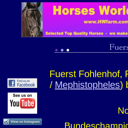
Fuerst Fohlenhof, R
/
Mephistopheles
)
No
Bundeschampion 