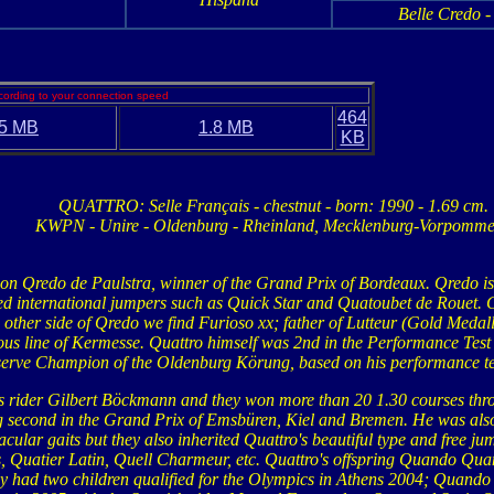
Belle Credo -
cording to your connection speed
464
5 MB
1.8 MB
KB
QUATTRO: Selle Français - chestnut - born: 1990 - 1.69 cm.
KWPN - Unire - Oldenburg - Rheinland, Mecklenburg-Vorpomm
llion Qredo de Paulstra, winner of the Grand Prix of Bordeaux. Qredo i
 international jumpers such as Quick Star and Quatoubet de Rouet. 
e other side of Qredo we find Furioso xx; father of Lutteur (Gold Medall
mous line of Kermesse. Quattro himself was 2nd in the Performance Test
rve Champion of the Oldenburg Körung, based on his performance test 
is rider Gilbert Böckmann and they won more than 20 1.30 courses thr
ding second in the Grand Prix of Emsbüren, Kiel and Bremen. He was al
acular gaits but they also inherited Quattro's beautiful type and free 
 Quatier Latin, Quell Charmeur, etc. Quattro's offspring Quando Q
y had two children qualified for the Olympics in Athens 2004; Quando