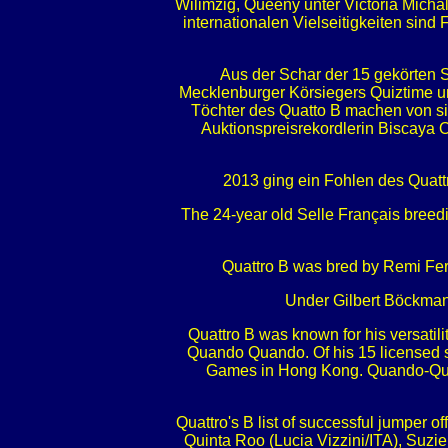
Wilimzig, Queeny unter Victoria Mich
internationalen Vielseitigkeiten sin
Aus der Schar der 15 gekörten 
Mecklenburger Körsiegers Quiztime un
Töchter des Quatto B machen von si
Auktionspreisrekordlerin Biscaya 
2013 ging ein Fohlen des Quat
The 24-year old Selle Français breed
Quattro B was bred by Remi Fero
Under Gilbert Böckmann
Quattro B was known for his versatil
Quando Quando. Of his 15 licensed
Games in Hong Kong. Quando-Quan
Quattro's B list of successful jumper
Quinta Roo (Lucia Vizzini/ITA), Suzi