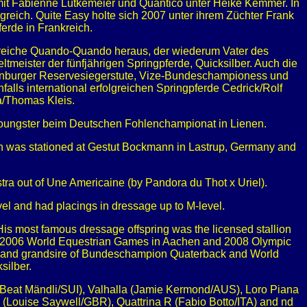
mit Fabienne Lütkemeier und Quantico unter Heike Kemmer. In
reich. Quite Easy holte sich 2007 unter ihrem Züchter Frank
erde in Frankreich.
egreiche Quando-Quando heraus, der wiederum Vater des
eister der fünfjährigen Springpferde, Quicksilber. Auch die
ldenburger Reservesiegerstute, Vize-Bundeschampioness und
lls international erfolgreichen Springpferde Cedrick/Rolf
a/Thomas Kleis.
Youngster beim Deutschen Fohlenchampionat in Lienen.
ion was stationed at Gestut Bockmann in Lastrup, Germany and
ra out of Une Americaine (by Pandora du Thot x Uriel).
l and had placings in dressage up to M-level.
His most famous dressage offspring was the licensed stallion
e 2006 World Equestrian Games in Aachen and 2008 Olympic
e and grandsire of Bundeschampion Quaterback and World
silber.
a (Beat Mändli/SUI), Valhalla (Jamie Kermond/AUS), Loro Piana
 (Louise Saywell/GBR), Quattrina R (Fabio Botto/ITA) and nd