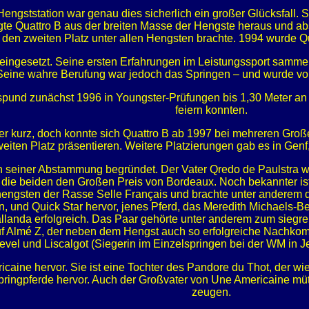
ngststation war genau dies sicherlich ein großer Glücksfall. S
ragte Quattro B aus der breiten Masse der Hengste heraus und a
den zweiten Platz unter allen Hengsten brachte. 1994 wurde Qu
eingesetzt. Seine ersten Erfahrungen im Leistungssport sammelt
 Seine wahre Berufung war jedoch das Springen – und wurde vo
pund zunächst 1996 in Youngster-Prüfungen bis 1,30 Meter an d
feiern konnten.
her kurz, doch konnte sich Quattro B ab 1997 bei mehreren Gr
eiten Platz präsentieren. Weitere Platzierungen gab es in Gen
 in seiner Abstammung begründet. Der Vater Qredo de Paulstra w
e beiden den Großen Preis von Bordeaux. Noch bekannter ist al
hengsten der Rasse Selle Français und brachte unter anderem d
 und Quick Star hervor, jenes Pferd, das Meredith Michaels-Be
Ballanda erfolgreich. Das Paar gehörte unter anderem zum siegr
uf Almé Z, der neben dem Hengst auch so erfolgreiche Nachko
evel und Liscalgot (Siegerin im Einzelspringen bei der WM in J
icaine hervor. Sie ist eine Tochter des Pandore du Thot, der wi
pringpferde hervor. Auch der Großvater von Une Americaine mütt
zeugen.