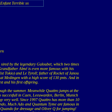
 Enfant Terrible xx
ern
s sired by the legendary Galoubet, which two times
Grandfather Almé is even more famous with his
ist Tokio) and Le Tyroll; father of Rocket of Janou
 at Medingen with a high score of 130 pnts. And in
and his first offspring.
ough the summer. Meanwhile Quattro jumps at the
so succesfull in Caen, Leeuwarden, Berlin, Munich
jump very well. Since 1997 Quattro has more than 10
uando, Much Ado and Quantum Tyme are famous in
 Quando for dressage and Oliver Q for jumping!