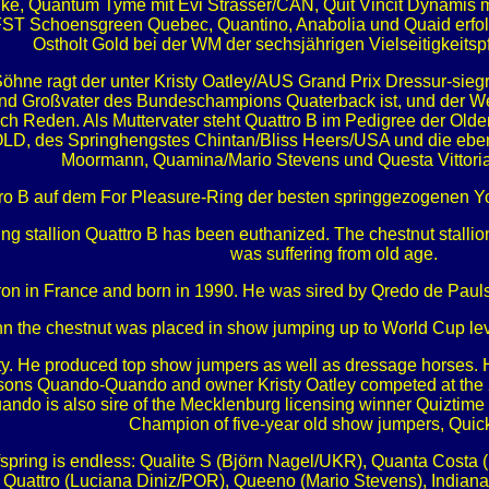
alke, Quantum Tyme mit Evi Strasser/CAN, Quit Vincit Dynamis 
d FST Schoensgreen Quebec, Quantino, Anabolia und Quaid erfolg
Ostholt Gold bei der WM der sechsjährigen Vielseitigkeitspf
Söhne ragt der unter Kristy Oatley/AUS Grand Prix Dressur-si
d Großvater des Bundeschampions Quaterback ist, und der Weltm
ch Reden. Als Muttervater steht Quattro B im Pedigree der O
OLD, des Springhengstes Chintan/Bliss Heers/USA und die ebenfa
Moormann, Quamina/Mario Stevens und Questa Vittori
tro B auf dem For Pleasure-Ring der besten springgezogenen 
ing stallion Quattro B has been euthanized. The chestnut stall
was suffering from old age.
n in France and born in 1990. He was sired by Qredo de Paulst
 the chestnut was placed in show jumping up to World Cup leve
ity. He produced top show jumpers as well as dressage horses. 
 sons Quando-Quando and owner Kristy Oatley competed at th
do is also sire of the Mecklenburg licensing winner Quiztim
Champion of five-year old show jumpers, Quick
 offspring is endless: Qualite S (Björn Nagel/UKR), Quanta Cost
e Quattro (Luciana Diniz/POR), Queeno (Mario Stevens), Indiana