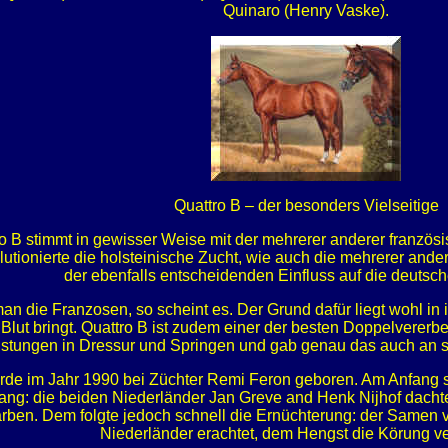
Quinaro (Henry Vaske).
Quattro B – der besonders Vielseitige
 B stimmt in gewisser Weise mit der mehrerer anderer französi
utionierte die holsteinische Zucht, wie auch die mehrerer and
der ebenfalls entscheidenden Einfluss auf die deutsc
 die Franzosen, so scheint es. Der Grund dafür liegt wohl in ih
Blut bringt. Quattro B ist zudem einer der besten Doppelvererbe
istungen in Dressur und Springen und gab genau das auch an
de im Jahr 1990 bei Züchter Remi Feron geboren. Am Anfang s
lang: die beiden Niederländer Jan Greve and Henk Nijhof dachte
en. Dem folgte jedoch schnell die Ernüchterung: der Samen von
Niederländer erachtet, dem Hengst die Körung ve