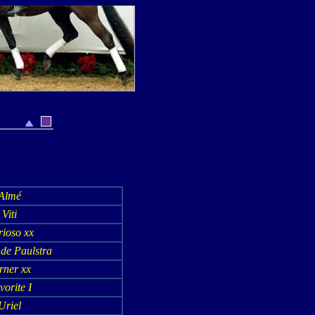
Almé
Viti
ioso xx
 de Paulstra
rner xx
vorite I
Uriel