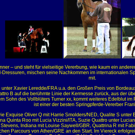
enner – und steht für vielseitige Vererbung, wie kaum ein ander
 M-Dressuren, mischen seine Nachkommen im internationalen Sp
mit.
 unter Xavier Leredde/FRA u.a. den Großen Preis von Bordeau
uattro B auf die berühmte Linie der Kermesse zurück, aus der ü
m Sohn des Vollblüters Turner xx, kommt weiteres Edelblut im P
ist einer der besten Springpferde-Vererber Fran
e Exquise Oliver Q mit Harrie Smolders/NED, Qualite S unter 
 Quinta Roo mit Lucia Vizzini/ITA, Suzie Quattro unter Lucian
tevens, Indiana mit Louise Saywell/GBR, Quattrina R mit Fabi
hen Parcours von Athen/GRE an den Start. Im Viereck erfolgrei