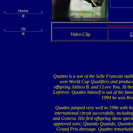
choose the size ac
Video Clip
1
Quattro is a son of the Selle Francais sta
won World Cup Qualifiers and produced
offspring Jalisco B. and I Love You. At th
Lefebvre. Quattro himself is out of the fa
1994 he was Rese
Quattro jumped very well in 1996 with h
international circuit successfully, inclu
and Geneva. His first offspring show spect
approved sons; Quando Quando, Quantes,
Grand Prix dressage. Quattro remarkabl