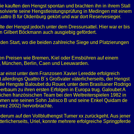
ie kauften den Hengst spontan und brachten ihn in ihrem Stall
bsolvierte seine Hengstleistungsprüfung in Medingen mit einem
attro B für Oldenburg gekört und war dort Reservesieger.
e der Hengst jedoch unter dem Dressursattel. Hier war er bis
n Gilbert Böckmann auch ausgiebig gefördert.
en Start, wo die beiden zahlreiche Siege und Platzierungen
oßen Preisen wie Bremen, Kiel oder Emsbühren auf einem
f, München, Berlin, Caen und Leeuwarden.
ar einst unter dem Franzosen Xavier Leredde erfolgreich
lerdings Quattro B´s Großvater väterlicherseits, der Hengst
ie Hengste Baloubet du Rouet, unter dem Brasilianer Rodrigo
erbaum zu ihren ersten Erfolgen in Europa trug. Galoubet A
eichen französischen Team bei den Weltreiterspielen 1982 in
mmen wie seinen Sohn Jalisco B und seine Enkel Quidam de
erez 2002) hervorbrachte.
ederum auf den Vollbluthengst Turner xx zurückgeht. Aus jener
erlicherseits, Uriel, konnte mehrere erfolgreiche Springpferde