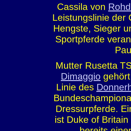
Cassila von
Rohd
Leistungslinie der 
Hengste, Sieger u
Sportpferde verant
Pau
Mutter Rusetta 
Dimaggio
gehört 
Linie des
Donnerh
Bundeschampionat,
Dressurpferde. E
ist Duke of Britai
bereits ein