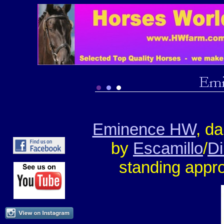
Eminence HW
, d
by
Escamillo
/
D
s
tanding appr