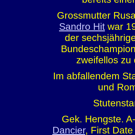
Grossmutter Rusa
Sandro Hit
war 19
der sechsjährig
Bundeschampiona
zweifellos zu
Im abfallendem S
und Rom
Stutenst
Gek. Hengste. A-D
Dancier
, First Date