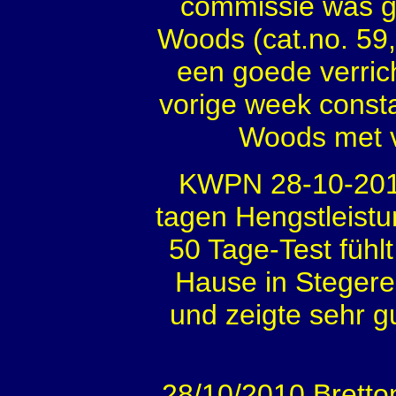
commissie was g
Woods (cat.no. 59
een goede verrich
vorige week const
Woods met v
KWPN 28-10-2010
tagen Hengstleist
50 Tage-Test füh
Hause in Stegere
und zeigte sehr 
28/10/2010 Bretton