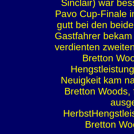
Sinclair) war be
Pavo Cup-Finale i
gutt bei den beid
Gastfahrer bekam 
verdienten zweiten
Bretton W
Hengstleistun
Neuigkeit kam n
Bretton Woods, 
ausge
HerbstHengstlei
Bretton Wo