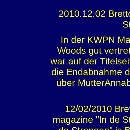
2010.12.02 Bret
S
In der KWPN Maga
Woods gut vertre
war auf der Titelse
die Endabnahme de
über MutterAnnabe
12/02/2010 Bre
magazine "In de S