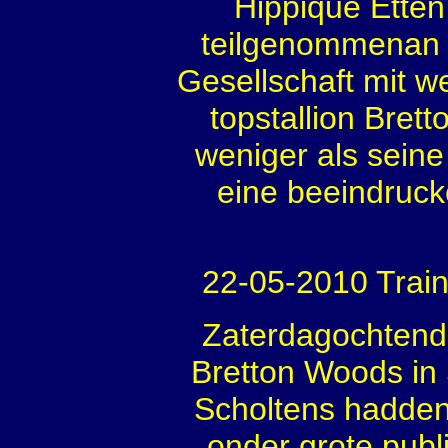
Hippique Etten
teilgenommenan 
Gesellschaft mit w
topstallion Bret
weniger als seine
eine beeindruc
22-05-2010 Trai
Zaterdagochtend 
Bretton Woods in 
Scholtens hadden 
onder grote publ