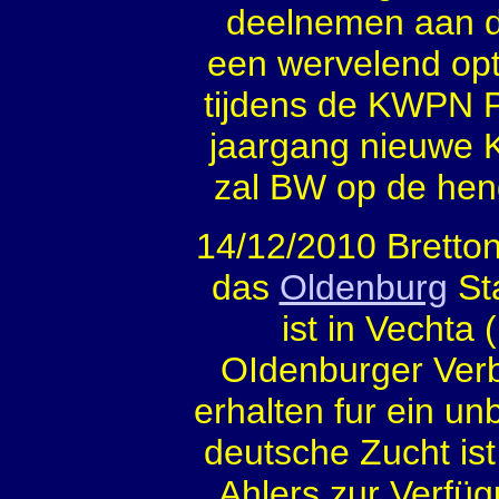
deelnemen aan d
een wervelend opt
tijdens de KWPN P
jaargang nieuwe 
zal BW op de hen
14/12/2010 Bretto
das
Oldenburg
St
ist in Vechta
OIdenburger Verb
erhalten fur ein u
deutsche Zucht is
Ahlers zur Verfüg