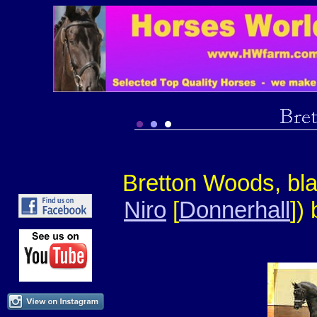
Bretton Woods, bl
Niro
[
Donnerhall
])