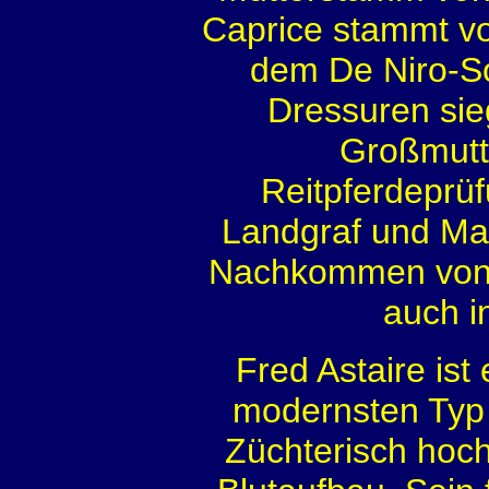
Caprice stammt vo
dem De Niro-So
Dressuren si
Großmutte
Reitpferdeprüf
Landgraf und Ma
Nachkommen von i
auch i
Fred Astaire ist
modernsten Typ 
Züchterisch hochi