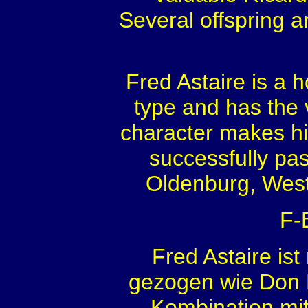
Several offspring 
Fred Astaire is a
type and has the 
character makes hi
successfully pa
Oldenburg, Westp
F-
Fred Astaire is
gezogen wie Don D
Kombination mi