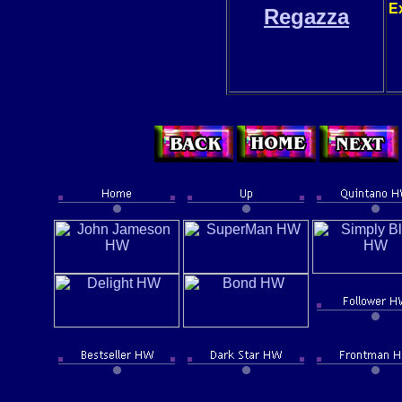
Ex
Regazza